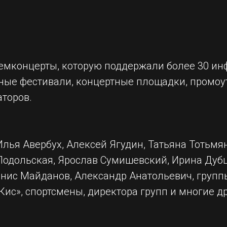
емконцерты, которую поддержали более 30 ин
ные фестивали, концертные площадки, промоут
аторов.
лья Авербух, Алексей Ягудин, Татьяна Тотьмя
 Подольская, Ярослав Сумишевский, Ирина Дубц
нис Майданов, Александр Анатольевич, группы
-Кис», спортсмены, директора групп и многие д